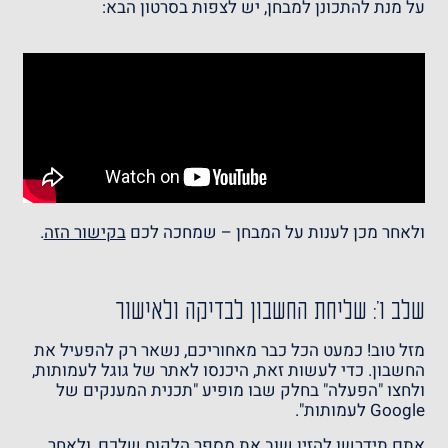
על מנת להתכונן למבחן, יש לצפות בסרטון הבא:
ולאחר מכן לענות על המבחן – שמחכה לכם
בקישור הזה
.
שלב ו': שליחת החשבון לבדיקה ולאישור
מזל טוב! כמעט הכל כבר מאחוריכם, נשאר רק להפעיל את
החשבון. כדי לעשות זאת, היכנסו לאתר של
גוגל לעמותות
,
ולחצו "הפעלה" בחלק שבו מופיע "תכנית המענקים של
Google לעמותות".
אתם תידרשו להזין שוב את מספר הלקוח שלכם, ולאחר