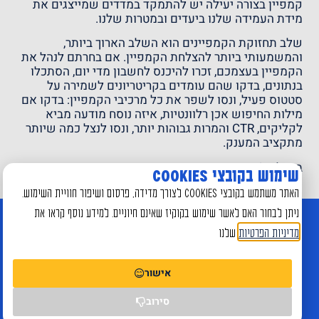
קמפיין בצורה יעילה יש להתמקד במדדים שמייצגים את
מידת העמידה שלנו ביעדים ובמטרות שלנו.
שלב תחזוקת הקמפיינים הוא השלב הארוך ביותר,
והמשמעותי ביותר להצלחת הקמפיין. אם בחרתם לנהל את
הקמפיין בעצמכם, זכרו להיכנס לחשבון מדי יום, הסתכלו
בנתונים, בדקו שהם עומדים בקריטריונים לשמירה על
סטטוס פעיל, ונסו לשפר את כל מרכיבי הקמפיין: בדקו אם
מילות החיפוש אכן רלוונטיות, איזה נוסח מודעה מביא
לקליקים, CTR והמרות גבוהות יותר, ונסו לנצל כמה שיותר
מתקציב המענק.
בהצלחה!
שימוש בקובצי Cookies
האתר משתמש בקובצי Cookies לצורך מדידה, פרסום ושיפור חוויית השימוש.
ניתן לבחור האם לאשר שימוש בקוקיז שאינם חיוניים. למידע נוסף קראו את
צריכים עזרה?
מדיניות הפרטיות
שלנו
ניהול קמפיינים ברשת הפרסום של גוגל, ועל אחת כמה
וכמה בתוכנית המענקים, היא משימה הדורשת ידע, ניסיון
אישור
וזמן, שלא תמיד בנמצא בקרב עמותות.
סירוב
אם אתם צריכים עזרה בתהליך ההרשמה לתכנית המענקים,