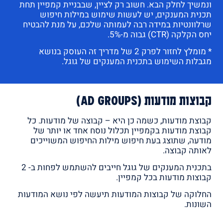
ונמשיך לחלק הבא. חשוב רק לציין, שבבניית קמפיין תחת
תכנית המענקים, יש לעשות שימוש במילות חיפוש
שרלוונטיות במידה רבה לעמותה שלכם, על מנת להבטיח
יחס הקלקה (CTR) גבוה מ-5%.
* מומלץ לחזור לפרק 2 של מדריך זה העוסק בנושא
מגבלות השימוש בתכנית המענקים של גוגל.
קבוצות מודעות (Ad Groups)
קבוצת מודעות, כשמה כן היא – קבוצה של מודעות. כל
קבוצת מודעות בקמפיין תכלול נוסח אחד או יותר של
מודעה, שתוצג בעת חיפוש מילות החיפוש המשוייכים
לאותה קבוצה.
בתכנית המענקים של גוגל חייבים להשתמש לפחות ב- 2
קבוצות מודעות בכל קמפיין.
החלוקה של קבוצות המודעות תיעשה לפי נושא המודעות
השונות.