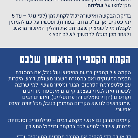
מכן לחצו על
שליחה
.
בדיקת הבקשה ואישורה יכול לקחת זמן (לפי גוגל – עד 5
ימי עסקים, אך בד"כ מדובר בפחות). ועכשיו עליכם להמתין
לקבלת מייל שמציין שעברתם את תהליך האישור מראש,
ולאחר מכן תוכלו להמשיך לשלב הבא >
הקמת הקמפיין הראשון שלכם
הקמה של קמפיין ברשת החיפוש של גוגל, אם במסגרת
תכנית המענקים ואם במסגרת חשבון משולם, דורש היכרות
עם פלטפורמת הפרסום, הבנה וניסיון מעשי. למי שרוצה
לעשות זאת לגמרי בעצמו, קיימים אינספור מדריכים
וקורסים (הן וירטואלים והן פרונטליים), ואתרים רבים
שמוקדשים לנושא הקידום הממומן בגוגל, מכל זווית והיבט
אפשרי.
קיימים כמובן גם אנשי מקצוע רבים – פרילנסרים וסוכנויות
פרסום, שיוכלו לסייע לכם בהקמה ובניהול החשבון.
כך או כך, כדי להפיק את המירב מתכנית המענקים, וכדי