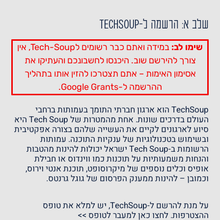
שלב א: הרשמה ל-TechSoup
שימו לב:
במידה ואתם כבר רשומים לTech-Soup, אין
צורך להירשם שוב. היכנסו לחשבונכם והעתיקו את
אסימון האימות – אתם תצטרכו להזין אותו בתהליך
ההרשמה ל-Google Grants.
TechSoup הוא ארגון חברתי התומך בעמותות ברחבי
העולם בדרכים שונות. אחת מהמטרות של Tech Soup היא
סיוע לארגונים לקיים את העשייה שלהם בצורה אפקטיבית
ובשימוש בטכנולוגיות של ענקיות התוכנה. עמותות
הרשומות ב-Tech Soup ישראל יכולות להינות מהטבות
והנחות משמעותיות על תוכנות כמו ווינדוס או חבילת
אופיס וכלים נוספים של מיקרוסופט, תוכנת אנטי וירוס,
וכמובן – להינות ממענק הפרסום של גוגל גרנטס.
על מנת להרשם ל-TechSoup, יש למלא את טופס
ההצטרפות.
לחצו כאן למעבר לטופס >>