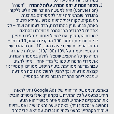
במילים אחרות: CTR=5%.
מספר המרות, יחס המרה, עלות להמרה
– "המרה"
(Conversion) היא למעשה הפיכה של גולש ללקוח.
בהגדרה שמתאימה יותר לקמפיינים בתוכנית
המענקים, לקוח יכול להיות גולש שמילא פרטים
באתר, הביע עניין בהתנדבות, תרם לעמותה ועוד – כל
אחד יכול להגדיר מהי המרה מבחינתו ובהתאם
למטרת הקמפיין. אם למשל אנחנו מנהלים קמפיין
לגיוס תרומות, ומתוך 100 מבקרים באתר, 10 תרמו –
מספר ההמרות שלנו יהיה כמובן, 10, יחס ההמרה של
הקמפיין יעמוד על 10% (10/100), והעלות להמרה
תהיה סך כל התקציב שנוצל, לחלק במספר ההמרות.
את מדדי ההמרות, כמו כל מדד אחר – ניתן להציג
עבור מודעה מסויימת, ביטוי חיפוש מסויים, קמפיין או
קבוצת מודעות, וכך להבין למשל מה נוסח המודעה
שמביא ליחס ההמרה הגבוה ביותר בקמפיין.
באמצעות ממשק הדוחות של Google Ads ניתן לראות
מידע כמעט על כל המתרחש בקמפיין: אילו ביטויים הובילו
את המבקרים לאתר שלכם, מאיזה מכשיר הוא הגיע
(מחשב או טלפון נייד), באיזה שעה ומאיזו עיר, ואפשרויות
שיפור הקמפיין כמעט בלתי מוגבלות. עם זאת, כדי לנהל