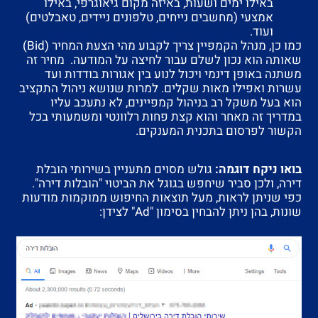
באילו ימים ושעות, באיזה מקום גיאוגרפי, באילו
אמצעי (מחשבים נייחים, טלפונים ניידים, טאבלטים)
ועוד.
כמו כן, מנהל הקמפיין צריך לקבוע מהי הצעת המחיר (Bid)
שאותה הוא נכון לשלם עבור לחיצה על המודעה. מחיר זה
משתנה באופן דינמי ויכול לנוע בין אגורות בודדות ועד
עשרות ואפילו מאות שקלים. למרות שנושא ניהול התקציב
הוא בעל משקל רב בניהול קמפיינים, לא נתעכב עליו
במדריך זה מאחר והוא קצת פחות רלוונטי ומשמעותי בכל
הקשור לפרסום בתכנית המענקים.
בואו ניקח דוגמה:
גולש מסוים מתעניין בשירותי הובלת
דירה, ולכן סביר שיחפש בגוגל את הביטוי "הובלות דירה".
כפי שניתן לראות, מעל תוצאות החיפוש ממוקמות מודעות
שונות, בהן ניתן להבחין בסימון "Ad" לצידן: