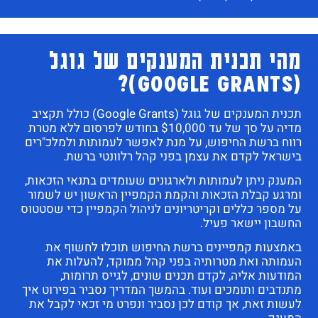
מהי תכנית המענקים של גוגל
(Google Grants)?
תכנית המענקים של גוגל (Google Grants) כולל תקציב
מדיה על סך של עד $10,000 בחודש לפרסום ללא מטרת
רווח ברשת החיפוש,
על מנת לאפשר לעמותות ולמלכ"רים
בישראל לקדם את עצמן בפני קהל רלוונטי ברשת.
המענק ניתן לעמותות ולארגונים שעומדים בתנאי הזכאות,
ומרגע קבלת הזכאות והקמת הקמפיין הראשון יש לשמור
על מספר כללים וקריטריונים לניהול הקמפיין כדי שסטטוס
החשבון יישאר פעיל.
באמצעות קמפיינים ברשת החיפוש תוכלו לחשוף את
העמותה ואת מטרותיה בפני קהל ממוקד, להעלות את
המודעות אליה, לקדם תכנים שונים, לגייס תרומות,
מתנדבים ותומכים ועוד. בהמשך המדריך נסביר בפירוט איך
לעשות זאת, אך קודם לכן נסביר ונפרט מי זכאי לקבל את