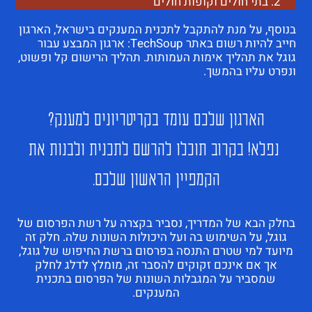
בתי חולים וקופות חולים
בנוסף, על מנת להתקבל לתכנית המענקים בישראל, הארגון
חייב להיות רשום באתר TechSoup: ארגון המבצע עבור
גוגל את תהליך אימות העמותות.
תהליך הרישום קל ופשוט,
ונפרט עליו בהמשך.
הארגון שלכם עומד בקריטריונים למענק?
נפלא! בקרוב תוכלו להרשם לתכנית ולבנות את
הקמפיין הראשון שלכם.
בחלק הבא של המדריך, נסביר בקצרה על רשת הפרסום של
גוגל, על השימוש בה ועל היכולות השונות שלה. חלק זה
מיועד למי שטרם התנסה בפרסום ברשת החיפוש של גוגל,
אך אם אינכם זקוקים להסבר זה, מומלץ לדלג לחלק
שמסביר על המגבלות השונות של הפרסום בתכנית
המענקים.