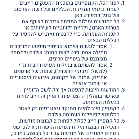
לפני הכל, הקמפיינים בתוכנית המענקים חייבים
לעמוד בתנאי המדיניות הכלליים של רשת הפרסום
של גוגל,
כמפורט כאן
.
כל המודעות ומילות המפתח צריכות לשקף את
מטרות הארגון, ולהיות רלוונטיות לשירותים או
לתכניות העמותה. כדי להבטיח זאת, יש להקפיד על
הכללים הבאים:
אסור לעשות שימוש בביטויי חיפוש המורכבים
ממילה אחת, פרט לשם המותג שלכם ולמספר
מצומצם של
ביטויים חריגים
.
אסור להשתמש במילות מפתח רחבות מדי
(למשל: "מבזקי חדשות"), שמות של ארגונים
אחרים, שמות של מקומות, אירועים היסטוריים
או שמות אנשים.
המודעות חייבות להפנות אך ורק לשם הדומיין
שאושר בתהליך ההצטרפות. דומיין זה חייב להיות
בבעלות העמותה.
הקמפיין חייב להיות ממוקד גיאוגרפית רק לאזור
הרלוונטי לפעילות העמותה שלכם.
כל קמפיין חייב לכלול לפחות 2 קבוצות מודעות,
המכילות קבוצת מילות מפתח הקשורות זו לזו, ושני
נוסחים ייחודיים של מודעות עבור כל קבוצה. כמו כן,