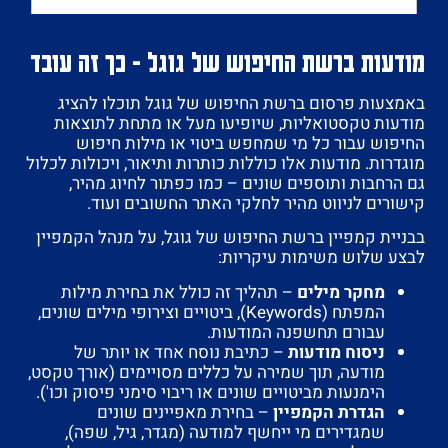
מודעות ברשת החיפוש של גוגל - כך זה עובד
באמצעות פרסום ברשת החיפוש של גוגל תוכלו להציג
מודעות טקסטואליות, שיופיעו מעל או מתחת לתוצאות
החיפוש עבור כל מי שמחפש ביטוי או מילות חיפוש
מוגדרות. מודעות אלו כוללות כותרות ותיאור, ויכולות לכלול
גם הרחבות ותוספים שונים – כמו כפתור לחיוג מהיר,
קישורים לניווט מהיר לחלקי האתר החשובים ועוד.
בבניית קמפיין ברשת החיפוש של גוגל, על מנהל הקמפיין
לבצע שלוש משימות עיקריות:
מחקר מילים
– תהליך זה כולל את בחירת מילות
המפתח (Keywords), ביטויים וצירופי מילים שונים,
עבורם תחשפנה המודעות.
ניסוח מודעות
– כתיבת נוסח אחד או יותר של
מודעה, תוך שמירה על כללים מסויימים (אורך טקסט,
הימנעות מביטויים שונים או ריבוי סימני פיסוק וכו').
הגדרת הקמפיין
– בחירת מאפיינים שונים
שמגדירים מי ייחשף למודעה (מגדר, גיל, שפה),