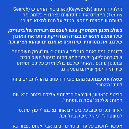
מילות החיפוש (Keywords), או ביטויי החיפוש (Search
Terms) מייצגים את החיפושים עצמם – כלומר, מה
משתמש מסויים מחפש בגוגל על מנת למצוא משהו.
בשלב תכנון הקמפיין, עשו לעצמכם רשימה של ביטויים,
שלדעתכם מתארים בצורה המדוייקת ביותר את הארגון
שלכם, את מטרותיו, שירותים או מוצרים שהוא מציע וכו'.
לדוגמה: נניח ואתם מנהלים עמותה בשם "עסק משפחתי"
שמטרתה לייעץ ולעזור למשפחות בניהול משק הבית
ובתכנון פיננסי. האתר שלכם כולל מידע עליכם, ופירוט
שירותי הייעוץ שאתם מעניקים.
שאלו את עצמכם
: מהם סוגי החיפושים הרלוונטיים ביותר
לתוכן האתר?
הביטוי הראשון, שכנראה הרלוונטי אליכם ביותר, הוא שם
המותג שלכם: "עסק משפחתי".
לאחר מכן נחשוב על ביטויים אחרים: כמו "ייעוץ פיננסי
למשפחה", "ניהול משק בית" וכו'.
אפשר לחשוב על עוד ביטויים רבים, אבל אנחנו נעצור כאן