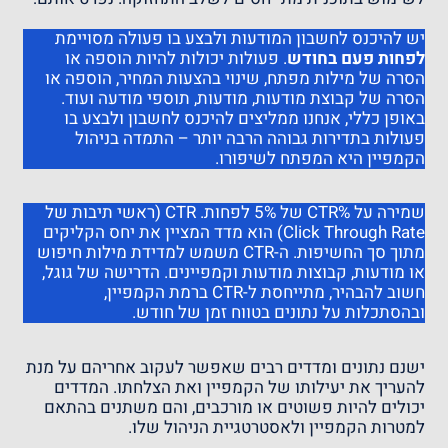
יש להיכנס לחשבון המודעות ולבצע בו פעולה מסויימת
לפחות פעם בחודש
. פעולות יכולות להיות הוספה או
הסרה של מילות מפתח, שינוי בהצעות המחיר, הוספה או
הסרה של קבוצת מודעות, מודעות, תוספי מודעה ועוד.
באופן כללי, אנחנו ממליצים להיכנס לחשבון ולבצע בו
פעולות בתדירות גבוהה הרבה יותר – התמדה בניהול
הקמפיין היא המפתח לשיפורו.
שמירה על %CTR של 5% לפחות. CTR (ראשי תיבות של
Click Through Rate) הוא מדד המציין את יחס הקליקים
מתוך סך החשיפות. ה-CTR משמש למדידת מילות חיפוש
או מודעות, קבוצות מודעות וקמפיינים. הדרישה של גוגל,
חשוב להבהיר, מתייחסת ל-CTR ברמת הקמפיין,
ובהסתכלות על נתונים בטווח זמן של חודש.
ישנם נתונים ומדדים רבים שאפשר לעקוב אחריהם על מנת
להעריך את יעילותו של הקמפיין ואת הצלחתו. המדדים
יכולים להיות פשוטים או מורכבים, והם משתנים בהתאם
למטרות הקמפיין ולאסטרטגיית הניהול שלו.