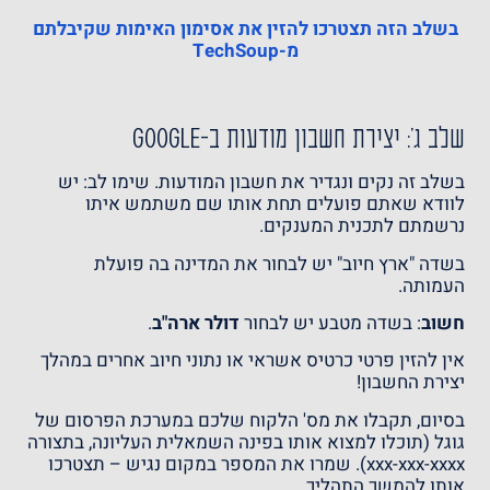
בשלב הזה תצטרכו להזין את אסימון האימות שקיבלתם
מ-TechSoup
שלב ג': יצירת חשבון מודעות ב-Google
בשלב זה נקים ונגדיר את חשבון המודעות. שימו לב: יש
לוודא שאתם פועלים תחת אותו שם משתמש איתו
נרשמתם לתכנית המענקים.
בשדה "ארץ חיוב" יש לבחור את המדינה בה פועלת
העמותה.
חשוב
: בשדה מטבע יש לבחור
דולר ארה"ב
.
אין להזין פרטי כרטיס אשראי או נתוני חיוב אחרים במהלך
יצירת החשבון!
בסיום, תקבלו את מס' הלקוח שלכם במערכת הפרסום של
גוגל (תוכלו למצוא אותו בפינה השמאלית העליונה, בתצורה
xxx-xxx-xxxx). שמרו את המספר במקום נגיש – תצטרכו
אותו להמשך התהליך.