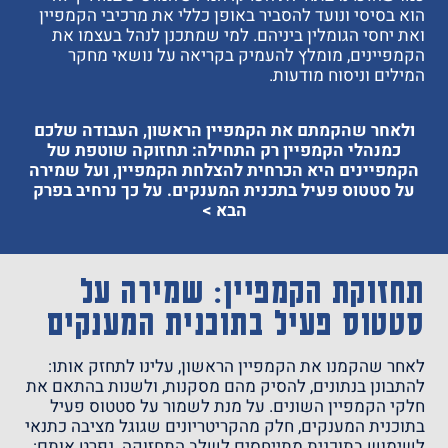
הוא בסיסי ונועד להסביר באופן כללי את מרכיבי הקמפיין
ואת יחסי הגומלין ביניהם. למי שמתכנן לנהל בעצמו את
הקמפיינים, מומלץ להעמיק בקריאה על נושאי מחקר
המילים וניסוח מודעות.
ולאחר שהקמתם את הקמפיין הראשון, העבודה שלכם
כמנהלי הקמפיין רק התחילה: תחזוקה שוטפת של
הקמפיינים היא הכרחית להצלחת הקמפיין, ועל שמירה
על סטטוס פעיל בתכנית המענקים. על כך נרחיב בפרק
הבא >
תחזוקת הקמפיין: שמירה על
סטטוס פעיל בתוכנית המענקים
לאחר שהקמנו את הקמפיין הראשון, עלינו לתחזק אותו:
להתבונן בנתונים, להסיק מהם מסקנות, ולשנות בהתאם את
חלקי הקמפיין השונים. על מנת לשמור על סטטוס פעיל
בתוכנית המענקים, חלק מהקריטריונים שגוגל מציבה כתנאי
לשימוש בתוכנית מתייחסים לשלב התחזוקה. נפרט אותם: