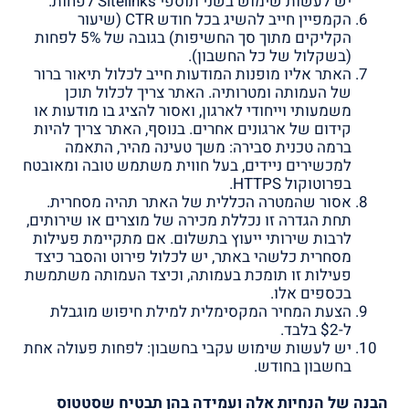
יש לעשות שימוש בשני תוספי Sitelinks לפחות.
הקמפיין חייב להשיג בכל חודש CTR (שיעור
הקליקים מתוך סך החשיפות) בגובה של 5% לפחות
(בשקלול של כל החשבון).
האתר אליו מופנות המודעות חייב לכלול תיאור ברור
של העמותה ומטרותיה. האתר צריך לכלול תוכן
משמעותי וייחודי לארגון, ואסור להציג בו מודעות או
קידום של ארגונים אחרים. בנוסף, האתר צריך להיות
ברמה טכנית סבירה: משך טעינה מהיר, התאמה
למכשירים ניידים, בעל חווית משתמש טובה ומאובטח
בפרוטוקול HTTPS.
אסור שהמטרה הכללית של האתר תהיה מסחרית.
תחת הגדרה זו נכללת מכירה של מוצרים או שירותים,
לרבות שירותי ייעוץ בתשלום. אם מתקיימת פעילות
מסחרית כלשהי באתר, יש לכלול פירוט והסבר כיצד
פעילות זו תומכת בעמותה, וכיצד העמותה משתמשת
בכספים אלו.
הצעת המחיר המקסימלית למילת חיפוש מוגבלת
ל-$2 בלבד.
יש לעשות שימוש עקבי בחשבון: לפחות פעולה אחת
בחשבון בחודש.
הבנה של הנחיות אלה ועמידה בהן תבטיח שסטטוס